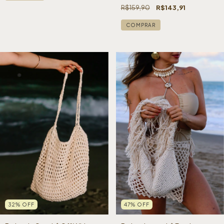
R$159,90
R$143,91
32
%
OFF
47
%
OFF