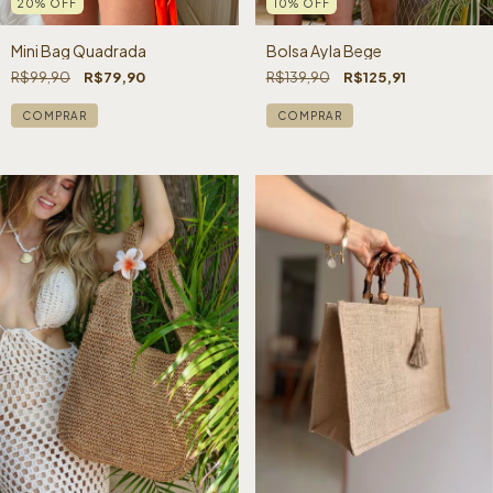
20
%
OFF
10
%
OFF
Mini Bag Quadrada
Bolsa Ayla Bege
R$99,90
R$79,90
R$139,90
R$125,91