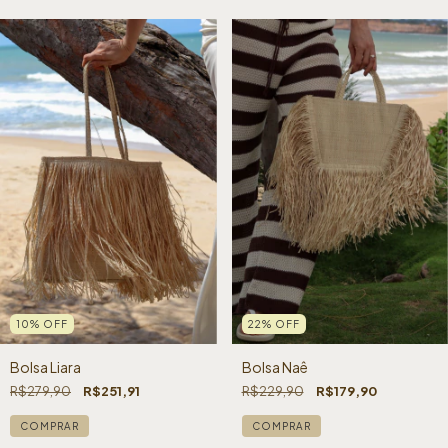
10
%
OFF
22
%
OFF
Bolsa Liara
Bolsa Naê
R$279,90
R$251,91
R$229,90
R$179,90