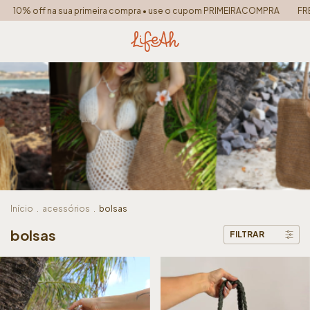
ra compra • use o cupom PRIMEIRACOMPRA
FRETE GRÁTIS PARA TODO O BR
Início
.
acessórios
.
bolsas
bolsas
FILTRAR