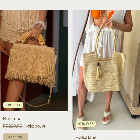
10
%
OFF
Bolsa Íria
10
%
OFF
R$229,90
R$206,91
Bolsa Iane