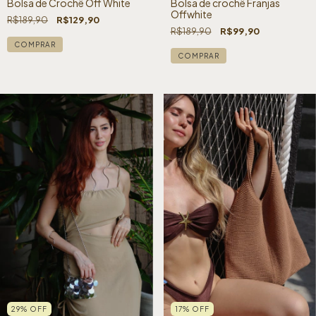
Bolsa de Crochê Off White
Bolsa de crochê Franjas
Offwhite
R$189,90
R$129,90
R$189,90
R$99,90
29
%
OFF
17
%
OFF