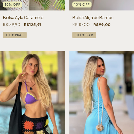
10
%
OFF
10
%
OFF
Bolsa Ayla Caramelo
Bolsa Alça de Bambu
R$139,90
R$125,91
R$110,00
R$99,00