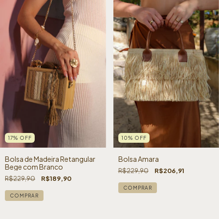
17
%
OFF
10
%
OFF
Bolsa de Madeira Retangular
Bolsa Amara
Bege com Branco
R$229,90
R$206,91
R$229,90
R$189,90