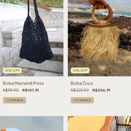
10
%
OFF
10
%
OFF
Bolsa Macramê Preta
Bolsa Zoya
R$119,90
R$107,91
R$229,90
R$206,91