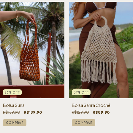
26
%
OFF
31
%
OFF
Bolsa Suna
Bolsa Sahra Crochê
R$189,90
R$139,90
R$129,90
R$89,90