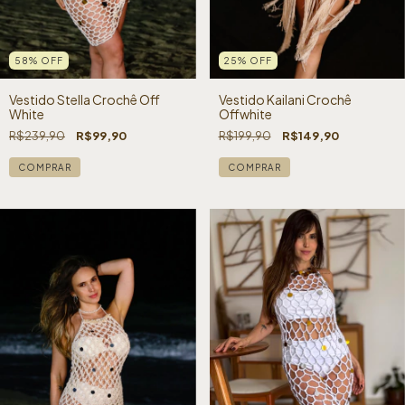
58
%
OFF
25
%
OFF
Vestido Stella Crochê Off
Vestido Kailani Crochê
White
Offwhite
R$239,90
R$99,90
R$199,90
R$149,90
COMPRAR
COMPRAR