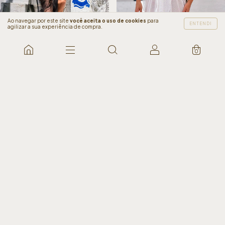
Ao navegar por este site
você aceita o uso de cookies
para
ENTENDI
agilizar a sua experiência de compra.
0
10
%
OFF
52
%
OFF
Vestido Tule Preto
Kaftan Transpassada em Tule
OffWhite
R$129,90
R$116,91
R$154,90
R$74,90
COMPRAR
COMPRAR