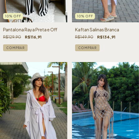
10
%
OFF
10
%
OFF
Kaftan Salinas Branca
Pantalona Raya Preta e Off
R$149,90
R$134,91
R$129,90
R$116,91
COMPRAR
COMPRAR