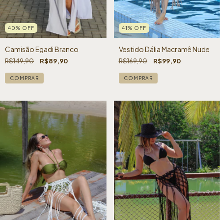
40
%
OFF
41
%
OFF
Camisão Egadi Branco
Vestido Dália Macramê Nude
R$149,90
R$89,90
R$169,90
R$99,90
COMPRAR
COMPRAR