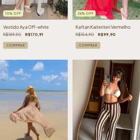
36
%
OFF
10
%
OFF
Kaftan Kaiteriteri Vermelho
Vestido Aya Off-white
R$154,90
R$99,90
R$189,90
R$170,91
COMPRAR
COMPRAR