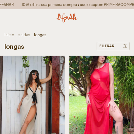
f na sua primeira compra • use o cupom PRIMEIRACOMPRA
FRETE GRÁTIS
Início
.
saídas
.
longas
longas
FILTRAR