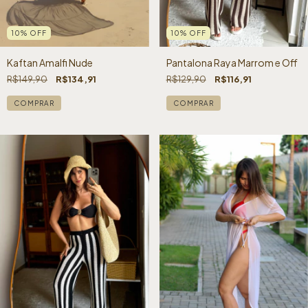
10
%
OFF
10
%
OFF
Kaftan Amalfi Nude
Pantalona Raya Marrom e Off
R$149,90
R$134,91
R$129,90
R$116,91
COMPRAR
COMPRAR