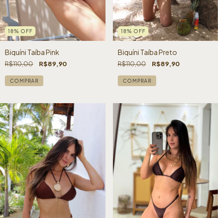
18
%
OFF
18
%
OFF
Biquíni Taíba Pink
Biquíni Taíba Preto
R$110,00
R$89,90
R$110,00
R$89,90
COMPRAR
COMPRAR