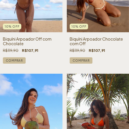
10
%
OFF
10
%
OFF
Biquíni Arpoador Off com
Biquíni Arpoador Chocolate
Chocolate
com Off
R$119,90
R$107,91
R$119,90
R$107,91
COMPRAR
COMPRAR