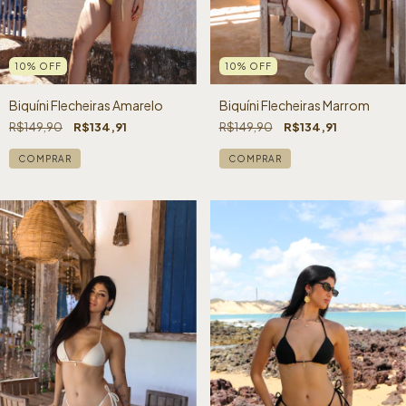
10
%
OFF
10
%
OFF
Biquíni Flecheiras Amarelo
Biquíni Flecheiras Marrom
R$149,90
R$134,91
R$149,90
R$134,91
COMPRAR
COMPRAR