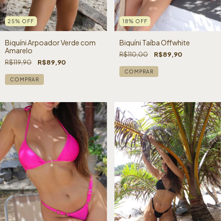
18
%
OFF
25
%
OFF
Biquíni Taíba Offwhite
Biquíni Arpoador Verde com
Amarelo
R$110,00
R$89,90
R$119,90
R$89,90
COMPRAR
COMPRAR