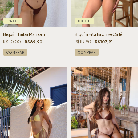
18
%
OFF
10
%
OFF
Biquíni Taíba Marrom
Biquíni Fita Bronze Café
R$110,00
R$89,90
R$119,90
R$107,91
COMPRAR
COMPRAR