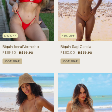
17
%
OFF
46
%
OFF
Biquíni Icaraí Vermelho
Biquíni Sagi Canela
R$119,90
R$99,90
R$110,00
R$59,90
COMPRAR
COMPRAR