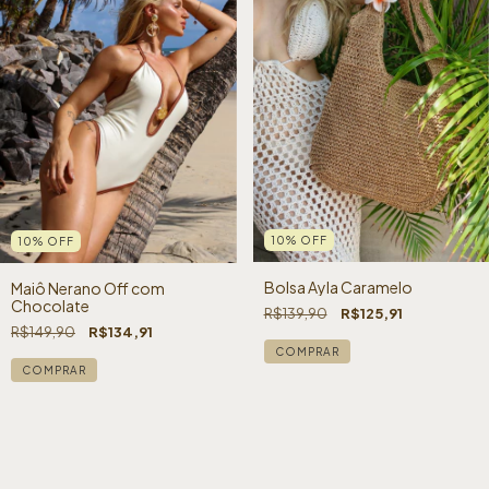
10
%
OFF
10
%
OFF
Bolsa Ayla Caramelo
Maiô Nerano Off com
Chocolate
R$139,90
R$125,91
R$149,90
R$134,91
COMPRAR