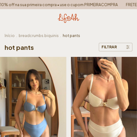
rimeira compra • use o cupom PRIMEIRACOMPRA
FRETE GRÁTIS PARA TODO
Início
.
breadcrumbs.biquinis
.
hot pants
hot pants
FILTRAR