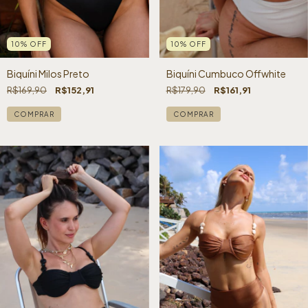
10
%
OFF
10
%
OFF
Biquíni Cumbuco Offwhite
Biquíni Milos Preto
R$179,90
R$161,91
R$169,90
R$152,91
COMPRAR
COMPRAR