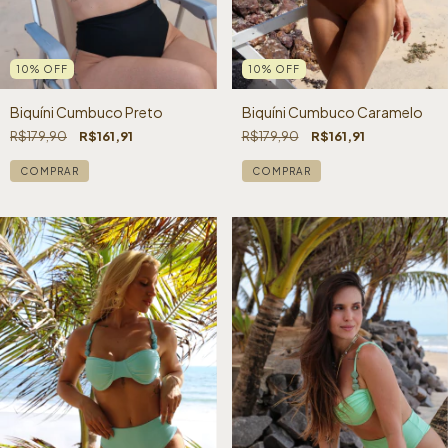
10
%
OFF
10
%
OFF
Biquíni Cumbuco Preto
Biquíni Cumbuco Caramelo
R$179,90
R$161,91
R$179,90
R$161,91
COMPRAR
COMPRAR