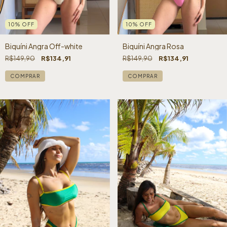
10
%
OFF
10
%
OFF
Biquíni Angra Off-white
Biquíni Angra Rosa
R$149,90
R$134,91
R$149,90
R$134,91
COMPRAR
COMPRAR