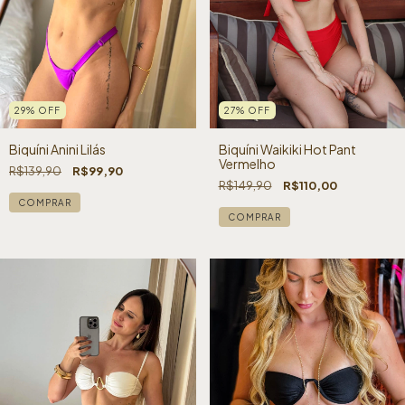
29
%
OFF
27
%
OFF
Biquíni Anini Lilás
Biquíni Waikiki Hot Pant
Vermelho
R$139,90
R$99,90
R$149,90
R$110,00
COMPRAR
COMPRAR