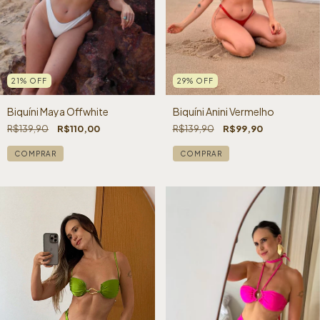
21
%
OFF
29
%
OFF
Biquíni Maya Offwhite
Biquíni Anini Vermelho
R$139,90
R$110,00
R$139,90
R$99,90
COMPRAR
COMPRAR