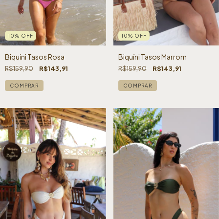
10
%
OFF
10
%
OFF
Biquíni Tasos Rosa
Biquíni Tasos Marrom
R$159,90
R$143,91
R$159,90
R$143,91
COMPRAR
COMPRAR