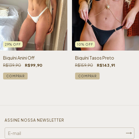
29
%
OFF
10
%
OFF
Biquíni Anini Off
Biquíni Tasos Preto
R$139,90
R$99,90
R$159,90
R$143,91
COMPRAR
COMPRAR
ASSINE NOSSA NEWSLETTER