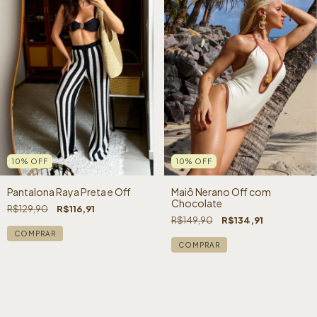
10
%
OFF
10
%
OFF
Maiô Nerano Off com
Pantalona Raya Preta e Off
Chocolate
R$129,90
R$116,91
R$149,90
R$134,91
COMPRAR
COMPRAR